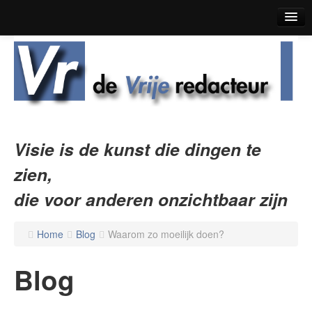
Home
Blog
Korte Verhalen
Boekrecensies
Visie is de kunst die dingen te
Over De Vrije Redacteur
zien,
Contact
die voor anderen onzichtbaar zijn
Home
Blog
Waarom zo moeilijk doen?
Blog