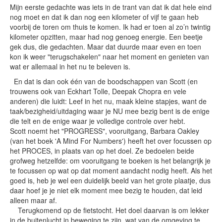
Mijn eerste gedachte was iets in de trant van dat ik dat hele eind
nog moet en dat ik dan nog een kilometer of vijf te gaan heb
voorbij de toren om thuis te komen. Ik had er toen al zo’n twintig
kilometer opzitten, maar had nog genoeg energie. Een beetje
gek dus, die gedachten. Maar dat duurde maar even en toen
kon ik weer "terugschakelen" naar het moment en genieten van
wat er allemaal in het nu te beleven is.
En dat is dan ook één van de boodschappen van Scott (en
trouwens ook van Eckhart Tolle, Deepak Chopra en vele
anderen) die luidt: Leef in het nu, maak kleine stapjes, want de
taak/bezigheid/uitdaging waar je NU mee bezig bent is de enige
die telt en de enige waar je volledige controle over hebt.
Scott noemt het "PROGRESS", vooruitgang, Barbara Oakley
(van het boek 'A Mind For Numbers') heeft het over focussen op
het PROCES, in plaats van op het doel. Ze bedoelen beide
grofweg hetzelfde: om vooruitgang te boeken is het belangrijk je
te focussen op wat op dat moment aandacht nodig heeft. Als het
goed is, heb je wel een duidelijk beeld van het grote plaatje, dus
daar hoef je je niet elk moment mee bezig te houden, dat leid
alleen maar af.
Terugkomend op de fietstocht. Het doel daarvan is om lekker
in de buitenlucht in beweging te zijn, wat van de omgeving te