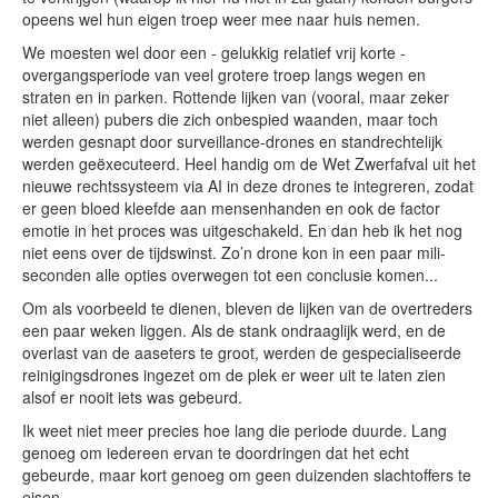
opeens wel hun eigen troep weer mee naar huis nemen.
We moesten wel door een - gelukkig relatief vrij korte -
overgangsperiode van veel grotere troep langs wegen en
straten en in parken. Rottende lijken van (vooral, maar zeker
niet alleen) pubers die zich onbespied waanden, maar toch
werden gesnapt door surveillance-drones en standrechtelijk
werden geëxecuteerd. Heel handig om de Wet Zwerfafval uit het
nieuwe rechtssysteem via AI in deze drones te integreren, zodat
er geen bloed kleefde aan mensenhanden en ook de factor
emotie in het proces was uitgeschakeld. En dan heb ik het nog
niet eens over de tijdswinst. Zo’n drone kon in een paar mili-
seconden alle opties overwegen tot een conclusie komen...
Om als voorbeeld te dienen, bleven de lijken van de overtreders
een paar weken liggen. Als de stank ondraaglijk werd, en de
overlast van de aaseters te groot, werden de gespecialiseerde
reinigingsdrones ingezet om de plek er weer uit te laten zien
alsof er nooit iets was gebeurd.
Ik weet niet meer precies hoe lang die periode duurde. Lang
genoeg om iedereen ervan te doordringen dat het echt
gebeurde, maar kort genoeg om geen duizenden slachtoffers te
eisen.