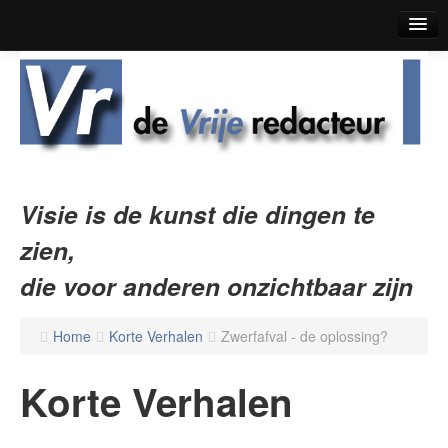
Home
Blog
Korte Verhalen
Boekrecensies
Visie is de kunst die dingen te
Over De Vrije Redacteur
zien,
Contact
die voor anderen onzichtbaar zijn
Home
Korte Verhalen
Zwerfafval - de oplossing?
Korte Verhalen